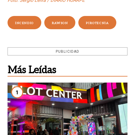
Foto: Sergio Leiva / DIARIO HUARPE
INCENDIO
RAWSON
PIROTECNIA
PUBLICIDAD
Más Leídas
1