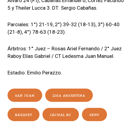
Álvaro 24 (F.I); Cabañas Emanuel 0, Cortez Facundo
5 y Theiler Lucca 3. DT: Sergio Cabañas.
Parciales: 1°) 21-19, 2°) 39-32 (18-13), 3°) 60-40
(21-8), 4°) 78-63 (18-23).
Árbitros: 1° Juez – Rosas Ariel Fernando / 2° Juez
Raboy Elías Gabriel / CT Ledesma Juan Manuel.
Estadio: Emilio Perazzo.
SAN JUAN
LIGA ARGENTINA
BÁSQUET
JÁCHAL BC
GEPU