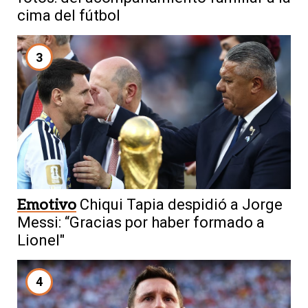
cima del fútbol
3
Emotivo
Chiqui Tapia despidió a Jorge
Messi: “Gracias por haber formado a
Lionel"
4