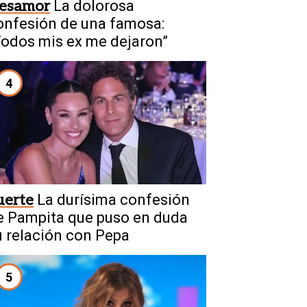
esamor
La dolorosa
onfesión de una famosa:
Todos mis ex me dejaron”
4
uerte
La durísima confesión
e Pampita que puso en duda
u relación con Pepa
5