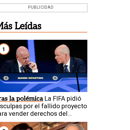
PUBLICIDAD
ás Leídas
1
ras la polémica
La FIFA pidió
isculpas por el fallido proyecto
ara vender derechos del
undial