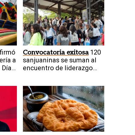
firmó
Convocatoria exitosa
120
ería a
sanjuaninas se suman al
 Día
encuentro de liderazgo
femenino industrial