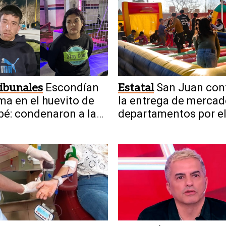
ibunales
Escondían
Estatal
San Juan con
ma en el huevito de
la entrega de mercad
bé: condenaron a la
departamentos por el
a
del Niño