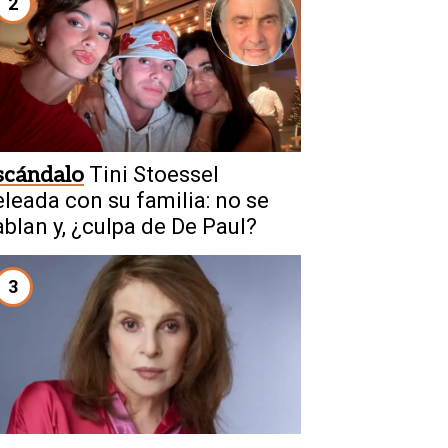
2
scándalo
Tini Stoessel
eleada con su familia: no se
ablan y, ¿culpa de De Paul?
3