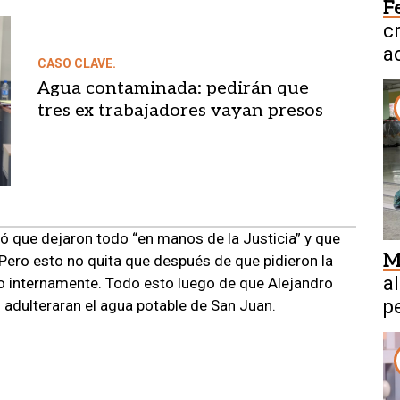
F
c
a
CASO CLAVE.
a
Agua contaminada: pedirán que
tres ex trabajadores vayan presos
icó que dejaron todo “en manos de la Justicia” y que
M
. Pero esto no quita que después de que pidieron la
a
do internamente. Todo esto luego de que Alejandro
p
 adulteraran el agua potable de San Juan.
e