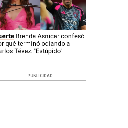
uerte
Brenda Asnicar confesó
or qué terminó odiando a
arlos Tévez: "Estúpido"
PUBLICIDAD