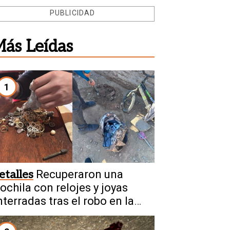
PUBLICIDAD
ás Leídas
1
etalles
Recuperaron una
ochila con relojes y joyas
nterradas tras el robo en la
eatonal