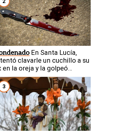
2
ondenado
En Santa Lucía,
ntentó clavarle un cuchillo a su
 en la oreja y la golpeó
rutalmente
3