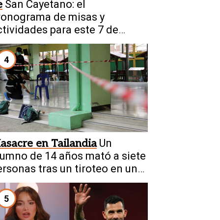
e
San Cayetano: el
ronograma de misas y
ctividades para este 7 de
gosto
4
asacre en Tailandia
Un
lumno de 14 años mató a siete
ersonas tras un tiroteo en una
scuela
5