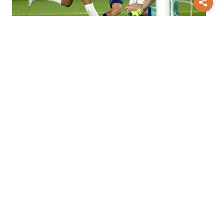
Torneo Clausura
Boca y Vélez
terminaron en empate por 1 a 1 en
Parque Patricios
Devoción
San Cayetano reunió a
decenas de fieles en una procesión por