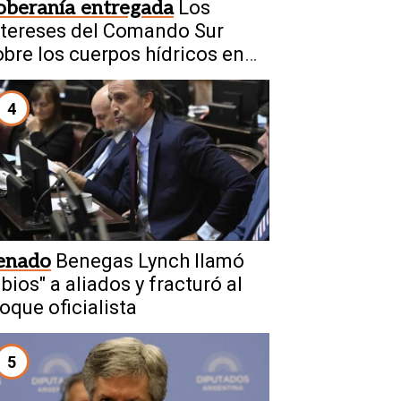
oberanía entregada
Los
ntereses del Comando Sur
obre los cuerpos hídricos en
rgentina
4
enado
Benegas Lynch llamó
ibios" a aliados y fracturó al
loque oficialista
5