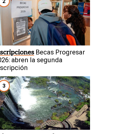
2
nscripciones
Becas Progresar
026: abren la segunda
nscripción
3