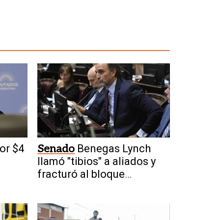
or $4
Senado
Benegas Lynch
a
llamó "tibios" a aliados y
fracturó al bloque
oficialista