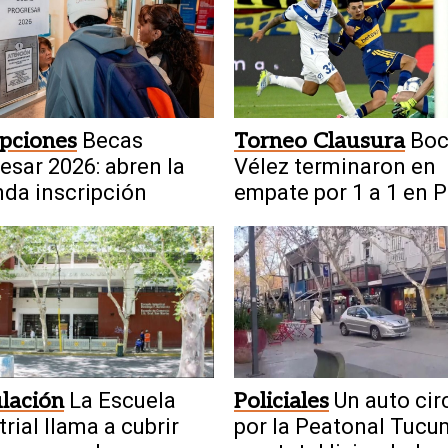
ipciones
Becas
Torneo Clausura
Boc
esar 2026: abren la
Vélez terminaron en
da inscripción
empate por 1 a 1 en 
Patricios
lación
La Escuela
Policiales
Un auto cir
trial llama a cubrir
por la Peatonal Tuc