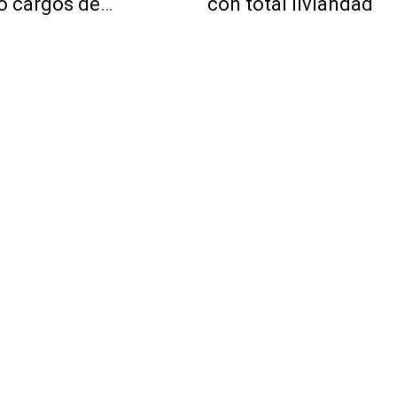
o cargos de
con total liviandad
ptoría