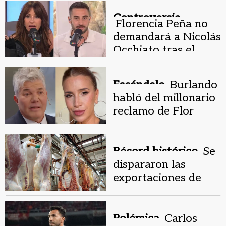
tiroteo escolar
Controversia.
Florencia Peña no
demandará a Nicolás
Occhiato tras el
escándalo en Luzu
TV
Escándalo.
Burlando
habló del millonario
reclamo de Flor
Peña a Occhiato
Récord histórico.
Se
dispararon las
exportaciones de
carne argentina a
EEUU
Polémica.
Carlos