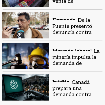
venta de
membranas y nylon
en ferreterías
sanjuaninas
Demanda.
De la
Fuente presentó
denuncia contra
jefes del Penal por
abuso de autoridad
Mercado laboral.
La
minería impulsa la
demanda de
abogados
especializados en
San Juan
Inédito.
Canadá
prepara una
demanda contra
ChatGPT tras un