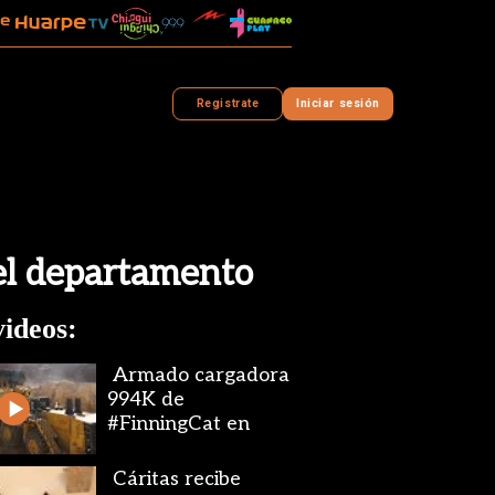
Registrate
Iniciar sesión
del departamento
ideos:
Armado cargadora
994K de
#FinningCat en
#Veladero
Cáritas recibe