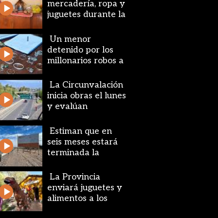
mercadería, ropa y
juguetes durante la
celebración de San
Cayetano
Un menor
detenido por los
millonarios robos a
una joyería y
Bonanno
La Circunvalación
inicia obras el lunes
y evalúan
aumentar la
velocidad máxima
Estiman que en
seis meses estará
terminada la
rotonda de Ruta 20
y Gorriti en Santa
La Provincia
Lucía
enviará juguetes y
alimentos a los
departamentos