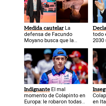
Medida cautelar
La
Decla
defensa de Facundo
todo 
Moyano busca que la
2030 
Justicia levante la
restricción
Indignante
El mal
Inseg
momento de Colapinto en
Colap
Europa: le robaron todas
en Ita