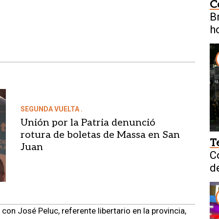
C
B
h
SEGUNDA VUELTA .
Unión por la Patria denunció
rotura de boletas de Massa en San
T
Juan
C
d
con José Peluc, referente libertario en la provincia,