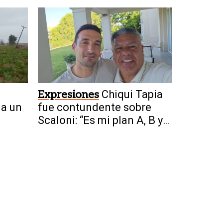
privatizar el Mundial
Expresiones
Chiqui Tapia
 a un
fue contundente sobre
Scaloni: “Es mi plan A, B y
C”