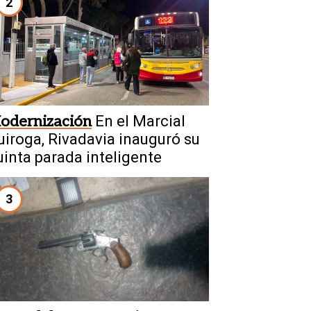
2
odernización
En el Marcial
uiroga, Rivadavia inauguró su
uinta parada inteligente
3