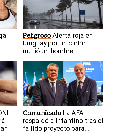
ga
Peligroso
Alerta roja en
Uruguay por un ciclón:
murió un hombre
alcanzado por un rayo
DNI
Comunicado
La AFA
rá
respaldó a Infantino tras el
uan
fallido proyecto para