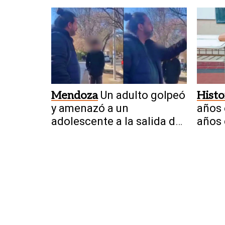
sus pertenencias
dejar
Mendoza
Un adulto golpeó
Histo
y amenazó a un
años 
adolescente a la salida de
años 
una escuela