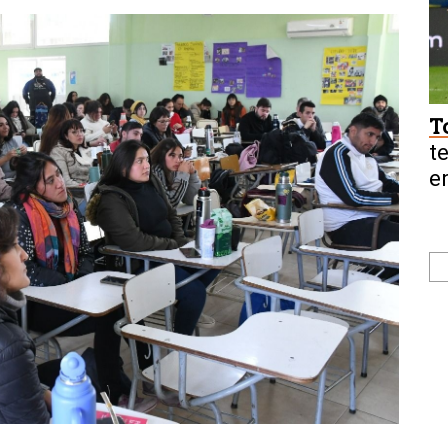
T
t
e