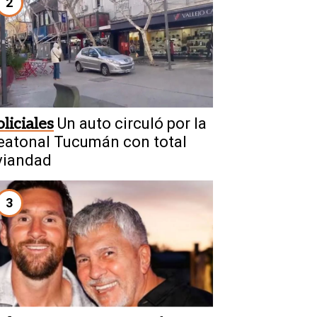
2
liciales
Un auto circuló por la
eatonal Tucumán con total
iviandad
3