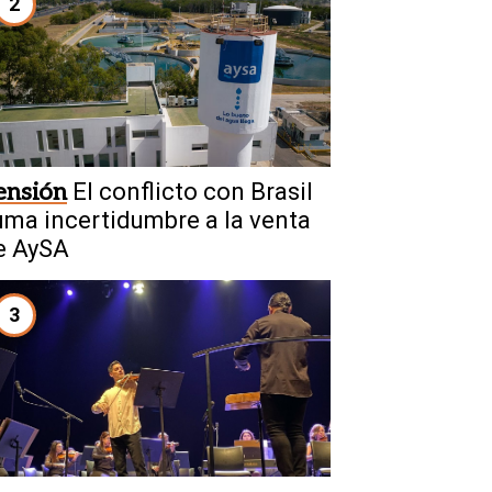
2
ensión
El conflicto con Brasil
uma incertidumbre a la venta
e AySA
3