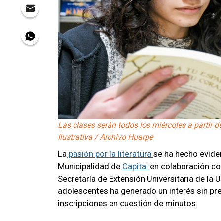
Las clases serán todos los miércoles a partir d
Ilustrativa / Archivo Huarpe
La
pasión por la literatura
se ha hecho eviden
Municipalidad de
Capital
en colaboración co
Secretaría de Extensión Universitaria de la UN
adolescentes ha generado un interés sin p
inscripciones en cuestión de minutos.