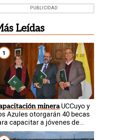
PUBLICIDAD
ás Leídas
1
apacitación minera
UCCuyo y
os Azules otorgarán 40 becas
ara capacitar a jóvenes de
alingasta