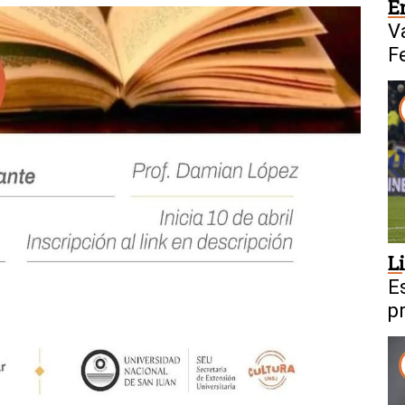
E
V
F
L
E
p