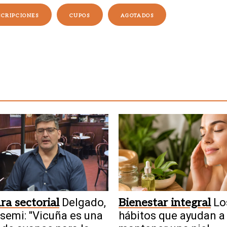
SCRIPCIONES
CUPOS
AGOTADOS
ra sectorial
Delgado,
Bienestar integral
Lo
semi: "Vicuña es una
hábitos que ayudan a