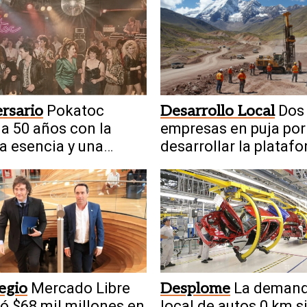
rsario
Pokatoc
Desarrollo Local
Dos
ja 50 años con la
empresas en puja por
 esencia y una
desarrollar la plataf
ria única
digital de la ley mine
legio
Mercado Libre
Desplome
La deman
ió $68 mil millones en
local de autos 0 km s