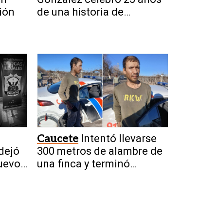
ión
de una historia de
crecimiento en San Juan
Caucete
Intentó llevarse
dejó
300 metros de alambre de
uevos
una finca y terminó
retenido por trabajadores