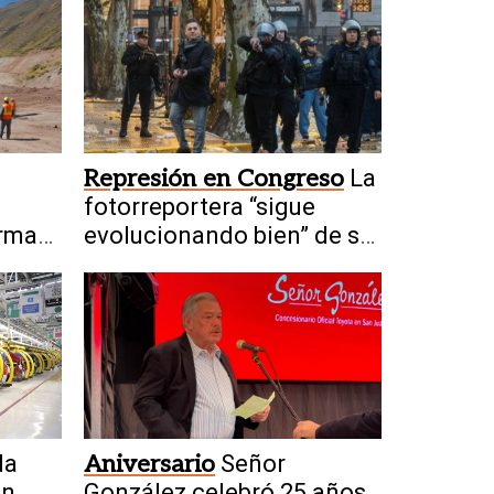
Represión en Congreso
La
fotorreportera “sigue
orma
evolucionando bien” de su
ra
fractura craneal
da
Aniversario
Señor
in
González celebró 25 años