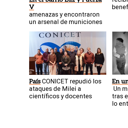
V
benef
amenazas y encontraron
un arsenal de municiones
País
CONICET repudió los
En un
ataques de Milei a
Un m
científicos y docentes
tras 
lo en