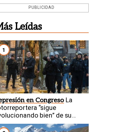
PUBLICIDAD
ás Leídas
1
epresión en Congreso
La
otorreportera “sigue
volucionando bien” de su
ractura craneal