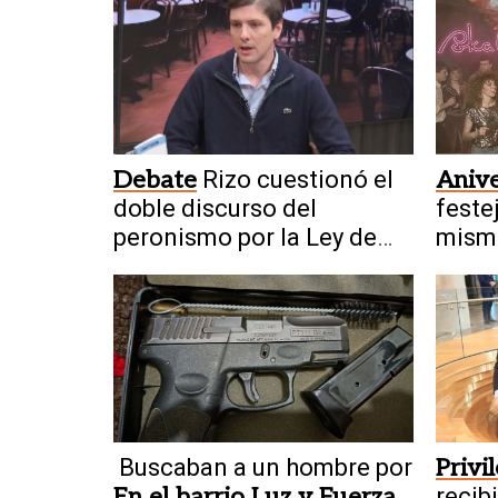
Debate
Rizo cuestionó el
Anive
doble discurso del
feste
peronismo por la Ley de
misma
Tierras
histo
Buscaban a un hombre por
Privi
En el barrio Luz y Fuerza
recib