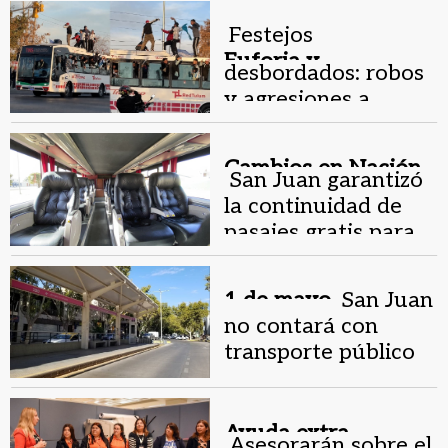
Festejos
Euforia y
desbordados: robos
descontrol.
y agresiones a
choferes de
colectivos
Cambios en Nación.
San Juan garantizó
la continuidad de
pasajes gratis para
personas con
discapacidad
1 de mayo.
San Juan
no contará con
transporte público
por el Día del
Trabajador
Ayuda extra.
Asesorarán sobre el