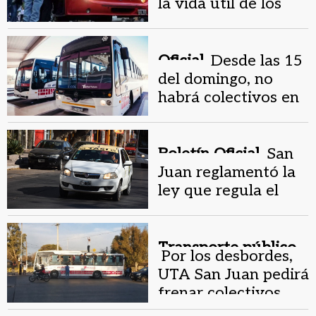
la vida útil de los
colectivos modelo
2012
Oficial.
Desde las 15
del domingo, no
habrá colectivos en
San Juan por el
Mundial
Boletín Oficial.
San
Juan reglamentó la
ley que regula el
transporte
provincial
Transporte público.
Por los desbordes,
UTA San Juan pedirá
frenar colectivos
durante la final