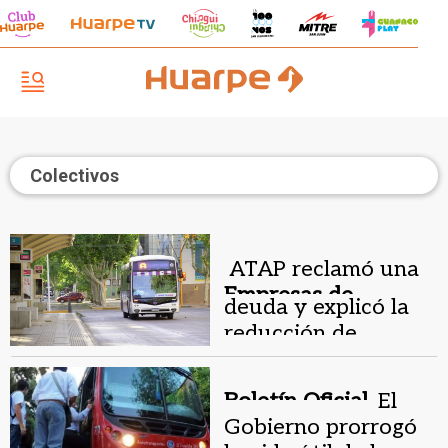
Colectivos
ATAP reclamó una
Empresas de
deuda y explicó la
colectivos.
reducción de
colectivos en San
Juan
Boletín Oficial.
El
Gobierno prorrogó