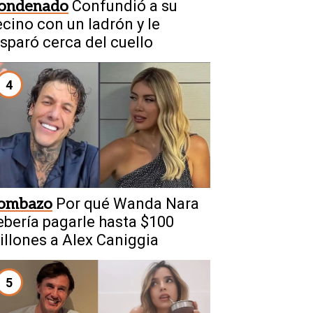
ondenado
Confundió a su
ecino con un ladrón y le
isparó cerca del cuello
4
ombazo
Por qué Wanda Nara
ebería pagarle hasta $100
illones a Alex Caniggia
5