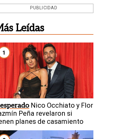
PUBLICIDAD
ás Leídas
1
nesperado
Nico Occhiato y Flor
azmín Peña revelaron si
ienen planes de casamiento