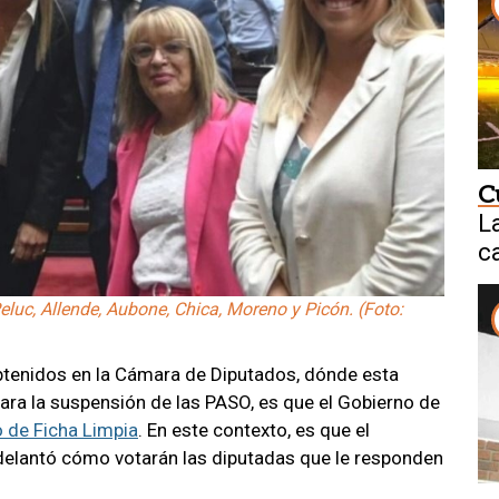
C
L
ca
luc, Allende, Aubone, Chica, Moreno y Picón. (Foto:
btenidos en la Cámara de Diputados, dónde esta
ara la suspensión de las PASO, es que el Gobierno de
o de Ficha Limpia
. En este contexto, es que el
delantó cómo votarán las diputadas que le responden