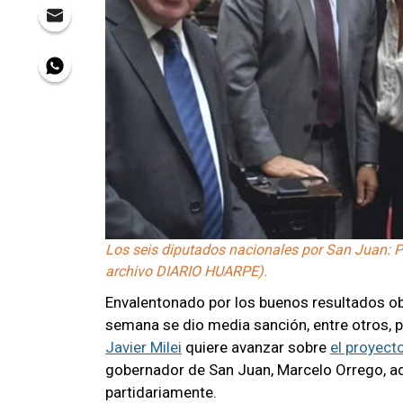
Los seis diputados nacionales por San Juan: Pe
archivo DIARIO HUARPE).
Envalentonado por los buenos resultados o
semana se dio media sanción, entre otros, p
Javier Milei
quiere avanzar sobre
el proyect
gobernador de San Juan, Marcelo Orrego, a
partidariamente.