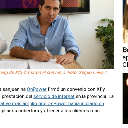
B
a
C
W
g de Xfly firmaron el convenio. Foto: Sergio Leiva /
a sanjuanina
OnPower
firmó un convenio con Xfly
a prestación del
servicio de internet
en la provincia. La
ativo más amplio que OnPower había iniciado en
pliar su cobertura y ofrecer a los clientes más