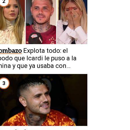
2
ombazo
Explota todo: el
podo que Icardi le puso a la
hina y que ya usaba con
anda
3