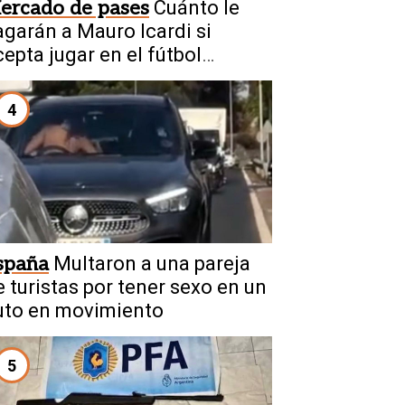
ercado de pases
Cuánto le
agarán a Mauro Icardi si
cepta jugar en el fútbol
rgentino
4
spaña
Multaron a una pareja
e turistas por tener sexo en un
uto en movimiento
5