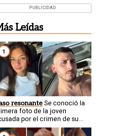
PUBLICIDAD
ás Leídas
1
aso resonante
Se conoció la
rimera foto de la joven
cusada por el crimen de su
ovio en Chaco