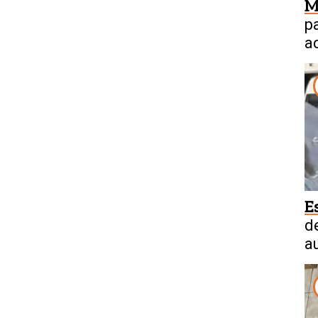
M
p
a
a
E
d
a