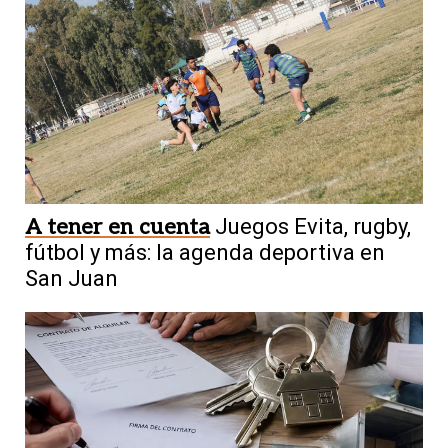
5
A tener en cuenta
Juegos Evita, rugby,
Fuerte
Brenda Asnicar confesó por qué
fútbol y más: la agenda deportiva en
terminó odiando a Carlos Tévez:
San Juan
"Estúpido"