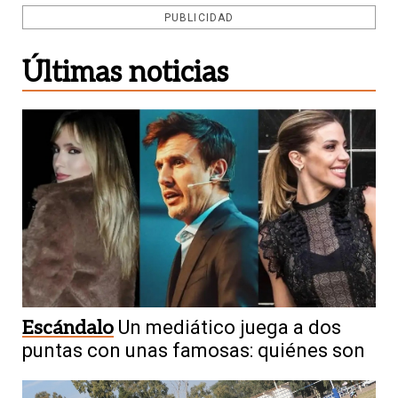
PUBLICIDAD
Fe
San Cayetano: el cronograma de
misas y actividades para este 7 de
Últimas noticias
agosto
4
Escándalo
Un mediático juega a dos
Masacre en Tailandia
Un alumno de 14
puntas con unas famosas: quiénes son
años mató a siete personas tras un
tiroteo en una escuela