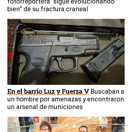
fotorreportera “sigue evolucionando
bien” de su fractura craneal
En el barrio Luz y Fuerza V
Buscaban a
un hombre por amenazas y encontraron
un arsenal de municiones