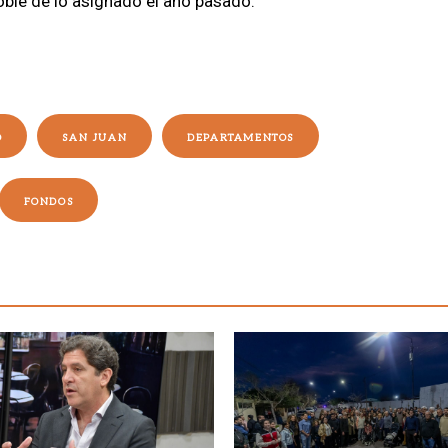
oble de lo asignado el año pasado.
O
SAN JUAN
DEPARTAMENTOS
FONDOS