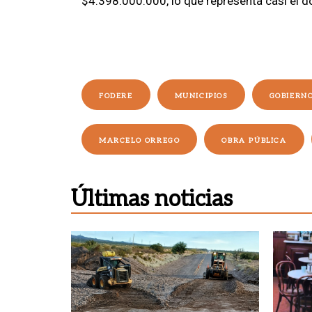
$4.398.000.000, lo que representa casi el d
FODERE
MUNICIPIOS
GOBIERN
MARCELO ORREGO
OBRA PÚBLICA
Últimas noticias