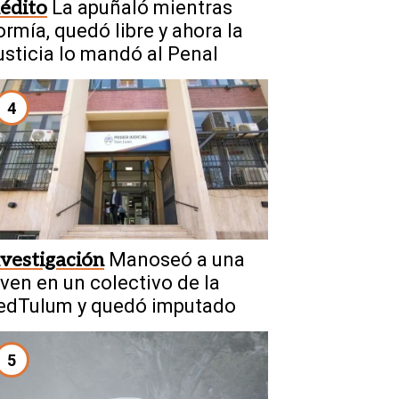
nédito
La apuñaló mientras
ormía, quedó libre y ahora la
usticia lo mandó al Penal
4
nvestigación
Manoseó a una
oven en un colectivo de la
edTulum y quedó imputado
5