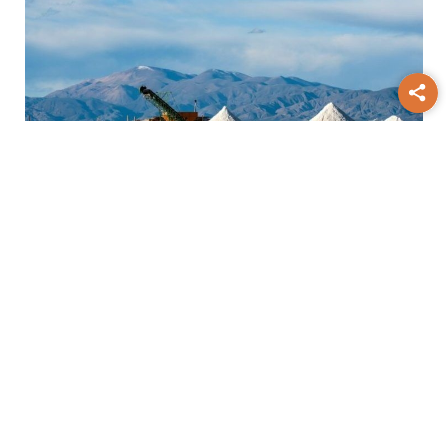
Aumento
La producción minera creció
11,4% en junio y acumula un 8,4% en el
semestre