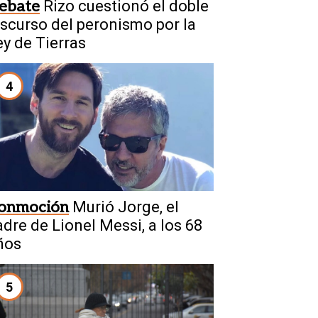
ebate
Rizo cuestionó el doble
iscurso del peronismo por la
ey de Tierras
4
onmoción
Murió Jorge, el
adre de Lionel Messi, a los 68
ños
5