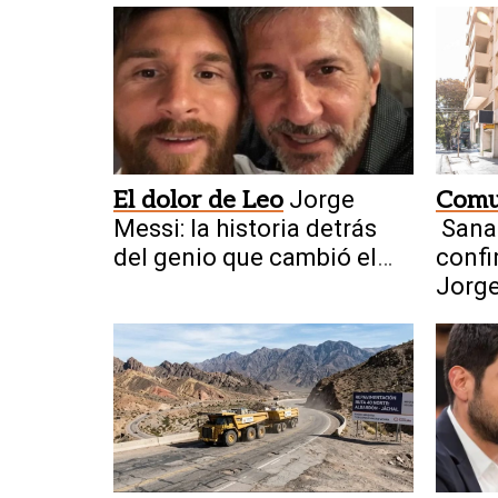
El dolor de Leo
Jorge
Comun
Messi: la historia detrás
Sana
del genio que cambió el
confi
fútbol
Jorg