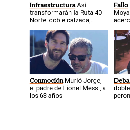
Infraestructura
Así
Fallo
transformarán la Ruta 40
Moyan
Norte: doble calzada,
acerc
nuevos carriles y defensas
Ariza
Conmoción
Murió Jorge,
Deba
el padre de Lionel Messi, a
doble
los 68 años
peron
Tierr