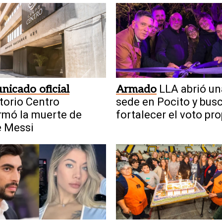
icado oficial
Armado
LLA abrió un
torio Centro
sede en Pocito y bus
rmó la muerte de
fortalecer el voto pro
e Messi
de Milei