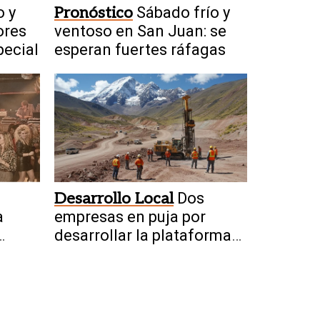
o y
Pronóstico
Sábado frío y
ores
ventoso en San Juan: se
pecial
esperan fuertes ráfagas
Desarrollo Local
Dos
a
empresas en puja por
desarrollar la plataforma
digital de la ley minera