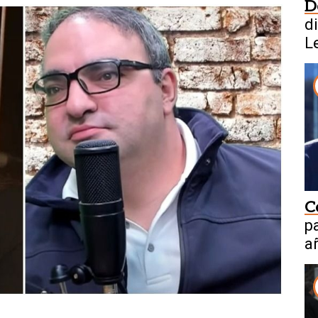
D
d
L
C
p
a