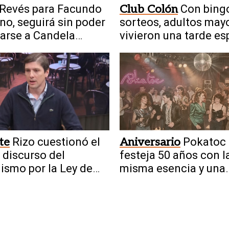
Revés para Facundo
Club Colón
Con bing
o, seguirá sin poder
sorteos, adultos may
arse a Candela
vivieron una tarde es
ga
te
Rizo cuestionó el
Aniversario
Pokatoc
 discurso del
festeja 50 años con l
ismo por la Ley de
misma esencia y una
as
historia única