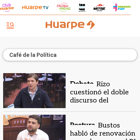
Café de la Política
Debate.
Rizo
cuestionó el doble
discurso del
peronismo por la
Ley de Tierras
Postura.
Bustos
habló de renovación