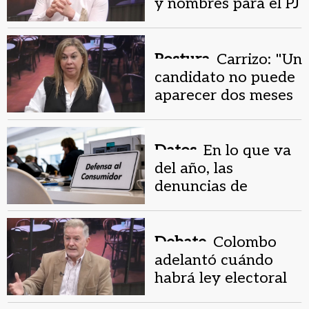
y nombres para el PJ
de San Juan
Postura.
Carrizo: "Un
candidato no puede
aparecer dos meses
antes"
Datos.
En lo que va
del año, las
denuncias de
consumidores ya
superaron el total
de 2025
Debate.
Colombo
adelantó cuándo
habrá ley electoral
en San Juan