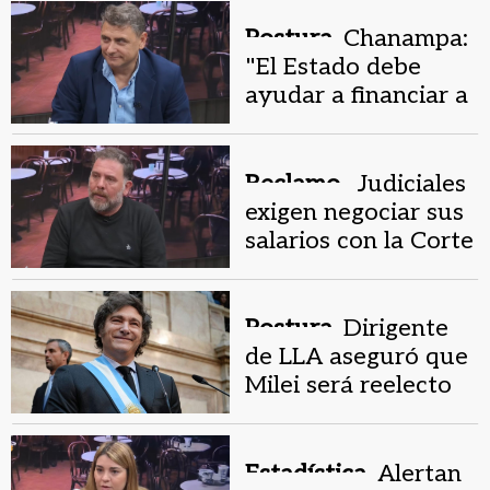
Postura.
Chanampa:
"El Estado debe
ayudar a financiar a
los partidos"
Reclamo .
Judiciales
exigen negociar sus
salarios con la Corte
Postura.
Dirigente
de LLA aseguró que
Milei será reelecto
en 2027
Estadística.
Alertan