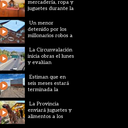
mercadería, ropa y
juguetes durante la
celebración de San
Cayetano
Un menor
detenido por los
millonarios robos a
una joyería y
Bonanno
La Circunvalación
inicia obras el lunes
y evalúan
aumentar la
velocidad máxima
Estiman que en
seis meses estará
terminada la
rotonda de Ruta 20
y Gorriti en Santa
La Provincia
Lucía
enviará juguetes y
alimentos a los
departamentos