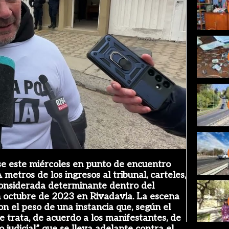
ay
deo
irse este miércoles en punto de encuentro
metros de los ingresos al tribunal, carteles,
onsiderada determinante dentro del
en octubre de 2023 en Rivadavia. La escena
on el peso de una instancia que, según el
 Se trata, de acuerdo a los manifestantes, de
 judicial” que se lleva adelante contra el