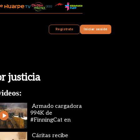
Registrate
Iniciar sesión
 justicia
ideos:
Armado cargadora
994K de
#FinningCat en
#Veladero
Cáritas recibe