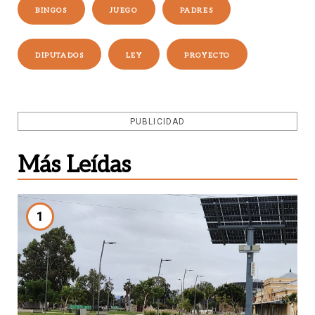
BINGOS
JUEGO
PADRES
DIPUTADOS
LEY
PROYECTO
PUBLICIDAD
Más Leídas
1