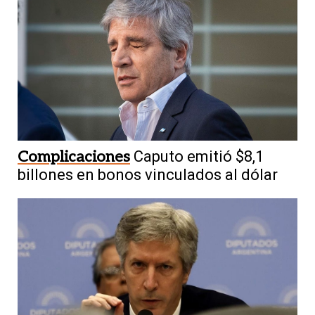
Complicaciones
Caputo emitió $8,1
billones en bonos vinculados al dólar