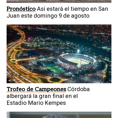
Pronóstico
Así estará el tiempo en San
Juan este domingo 9 de agosto
Trofeo de Campeones
Córdoba
albergará la gran final en el
Estadio Mario Kempes