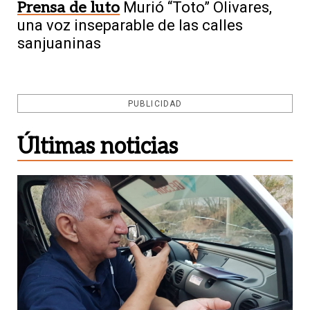
Prensa de luto
Murió “Toto” Olivares,
una voz inseparable de las calles
sanjuaninas
PUBLICIDAD
Últimas noticias