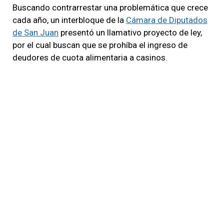
Buscando contrarrestar una problemática que crece
cada año, un interbloque de la
Cámara de Diputados
de San Juan
presentó un llamativo proyecto de ley,
por el cual buscan que se prohíba el ingreso de
deudores de cuota alimentaria a casinos.