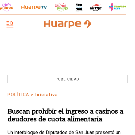
PUBLICIDAD
POLÍTICA
> Iniciativa
Buscan prohibir el ingreso a casinos a
deudores de cuota alimentaria
Un interbloque de Diputados de San Juan presentó un