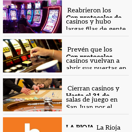
sábado
Reabrieron los
Con protocolos de
casinos y hubo
prevención.
largas filas de gente
esperando para
entrar
Prevén que los
Con protocolos
casinos vuelvan a
sanitarios.
abrir sus puertas en
los últimos días de
junio
Cierran casinos y
Hasta el 31 de
salas de juego en
marzo .
San Juan por el
coronavirus
LA RIOJA.
La Rioja