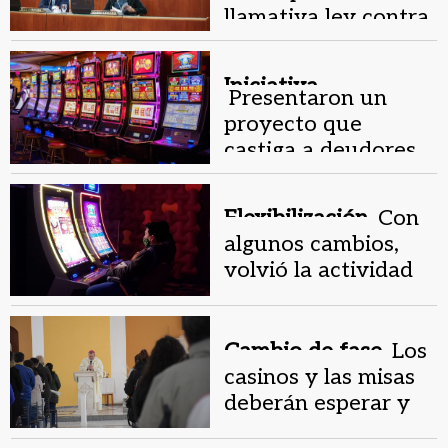
llamativa ley contra
los deudores de
cuotas alimentarias
Iniciativa.
Presentaron un
proyecto que
castiga a deudores
de cuota alimentaria
Flexibilización.
Con
algunos cambios,
volvió la actividad
en los casinos de la
provincia
Cambio de fase.
Los
casinos y las misas
deberán esperar y
no volverán el