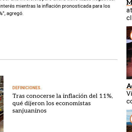
M
interés mientras la inflación pronosticada para los
a
%”, agregó.
cl
A
DEFINICIONES.
V
Tras conocerse la inflación del 11%,
c
qué dijeron los economistas
sanjuaninos