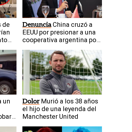
s de
Denuncia
China cruzó a
rían
EEUU por presionar a una
nto
cooperativa argentina por
Huawei
a un
Dolor
Murió a los 38 años
el hijo de una leyenda del
obar
Manchester United