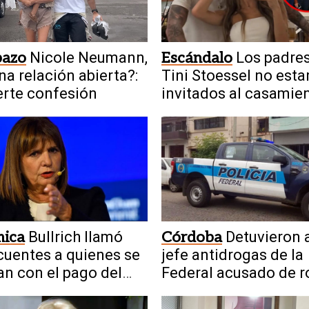
azo
Nicole Neumann,
Escándalo
Los padre
na relación abierta?:
Tini Stoessel no esta
erte confesión
invitados al casamie
con De Paul
mica
Bullrich llamó
Córdoba
Detuvieron 
cuentes a quienes se
jefe antidrogas de la
an con el pago del
Federal acusado de r
ler
dinero