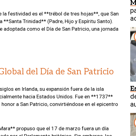
M
p
a festividad es el **trébol de tres hojas**, que San
a
la **Santa Trinidad** (Padre, Hijo y Espíritu Santo).
a
e adoptada como el Día de San Patricio, una jornada
Global del Día de San Patricio
E
iglos en Irlanda, su expansión fuera de la isla
d
ecialmente hacia Estados Unidos. Fue en **1737**
a
honor a San Patricio, convirtiéndose en el epicentro
Mara** propuso que el 17 de marzo fuera un día
obada por el Parlamento británico. Sin embargo, los