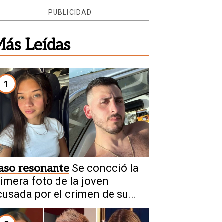
PUBLICIDAD
ás Leídas
1
aso resonante
Se conoció la
rimera foto de la joven
cusada por el crimen de su
ovio en Chaco