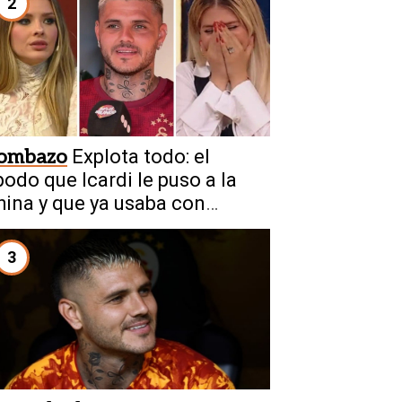
2
ombazo
Explota todo: el
podo que Icardi le puso a la
hina y que ya usaba con
anda
3