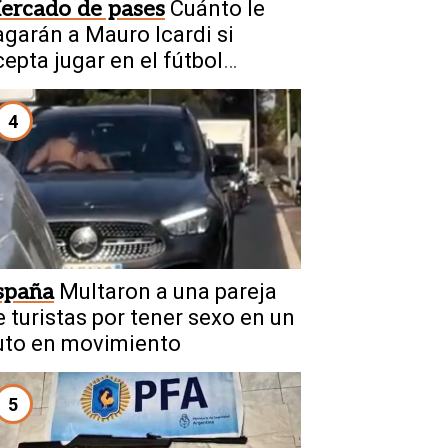
ercado de pases
Cuánto le
agarán a Mauro Icardi si
cepta jugar en el fútbol
rgentino
4
spaña
Multaron a una pareja
e turistas por tener sexo en un
uto en movimiento
5