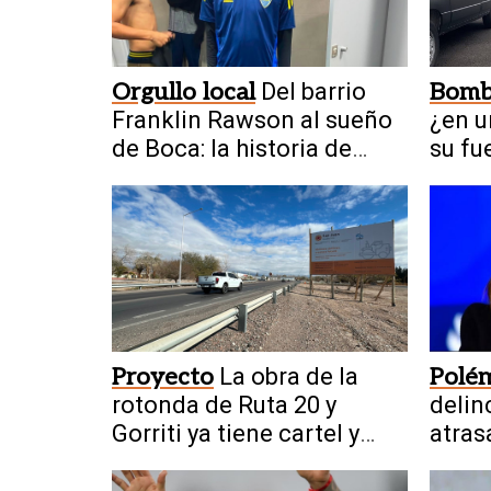
Orgullo local
Del barrio
Bomb
Franklin Rawson al sueño
¿en u
de Boca: la historia de
su fu
Benjamín Tello
Proyecto
La obra de la
Polé
rotonda de Ruta 20 y
delin
Gorriti ya tiene cartel y
atras
anticipa el inicio de los
alqui
trabajos