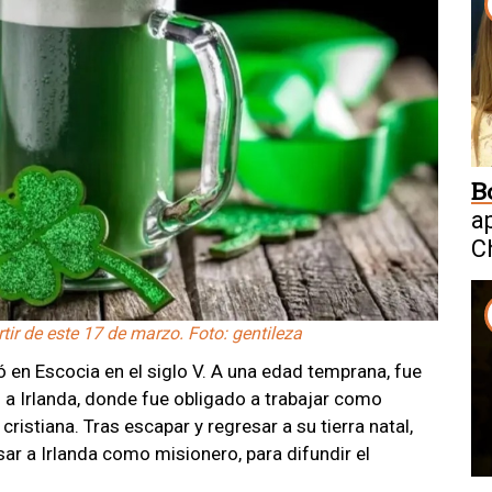
B
a
C
W
tir de este 17 de marzo. Foto: gentileza
ió en Escocia en el siglo V. A una edad temprana, fue
o a Irlanda, donde fue obligado a trabajar como
cristiana. Tras escapar y regresar a su tierra natal,
sar a Irlanda como misionero, para difundir el