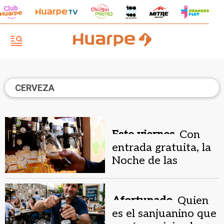
CERVEZA
Este viernes.
Con
entrada gratuita, la
Noche de las
Fábricas reunirá a
más de 15
cervecerías en San
Afortunado.
Quien
Juan
es el sanjuanino que