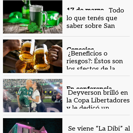
17 de marzo .
Todo
lo que tenés que
saber sobre San
Patricio
Consejos.
¿Beneficios o
riesgos?: Éstos son
los sfectos de la
cerveza si la
bebemos seguido
En conferencia .
Deyverson brilló en
la Copa Libertadores
y le dedicó un
mensaje especial a
su esposa
Se viene “La Dibi” al