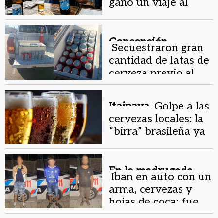
ganó un viaje al
Mundial 2026 con
Quilmes
Concepción.
Secuestraron gran
cantidad de latas de
cerveza previo al
partido de San
Martín
Itaipava.
Golpe a las
cervezas locales: la
“birra” brasileña ya
es más barata que la
argentina
En la madrugada.
Iban en auto con un
arma, cervezas y
hojas de coca: fue
detenido en Capital