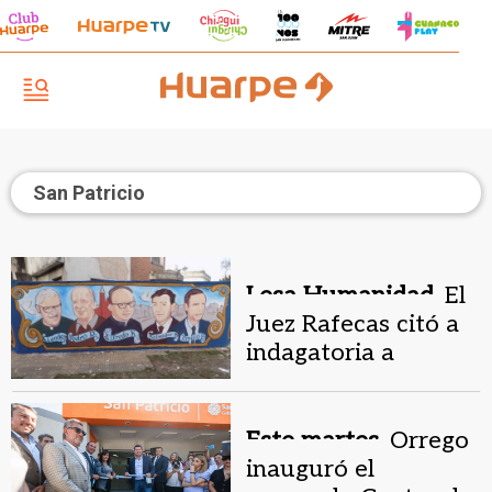
San Patricio
Lesa Humanidad.
El
Juez Rafecas citó a
indagatoria a
expolicías por la
masacre de los curas
Palotinos
Este martes.
Orrego
inauguró el