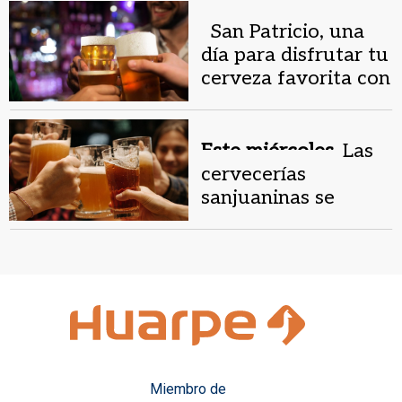
.
San Patricio, una
día para disfrutar tu
cerveza favorita con
descuentos
Este miércoles.
Las
cervecerías
sanjuaninas se
preparan para San
Patricio: éstas
promociones
ofrecerán
Miembro de