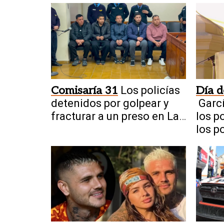
Comisaría 31
Los policías
Día 
detenidos por golpear y
Garc
fracturar a un preso en Las
los p
Chacritas
los p
cerca