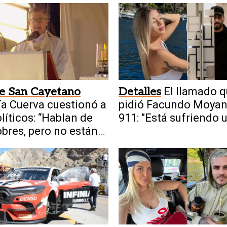
de San Cayetano
Detalles
El llamado 
ía Cuerva cuestionó a
pidió Facundo Moyan
olíticos: “Hablan de
911: "Está sufriendo 
obres, pero no están
ataque al corazón"
”