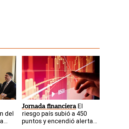
Jornada financiera
El
n del
riesgo país subió a 450
la
puntos y encendió alertas
del mercado