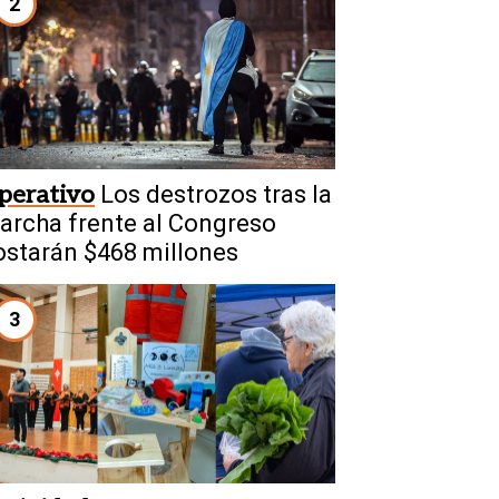
2
perativo
Los destrozos tras la
archa frente al Congreso
ostarán $468 millones
3