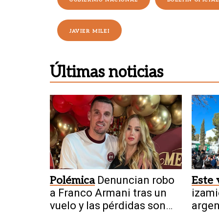
GOBIERNIO NACIONAL
BOLETÍN OFICIAL
JAVIER MILEI
Últimas noticias
Polémica
Denuncian robo
Este 
a Franco Armani tras un
izami
vuelo y las pérdidas son
argen
millonarias
agrot