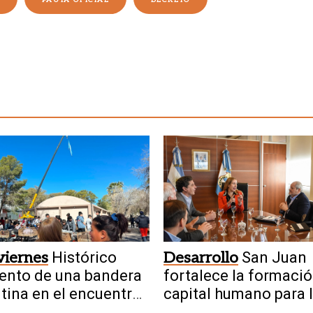
PAUTA OFICIAL
DECRETO
viernes
Histórico
Desarrollo
San Juan
ento de una bandera
fortalece la formació
tina en el encuentro
capital humano para 
écnico
minería del futuro