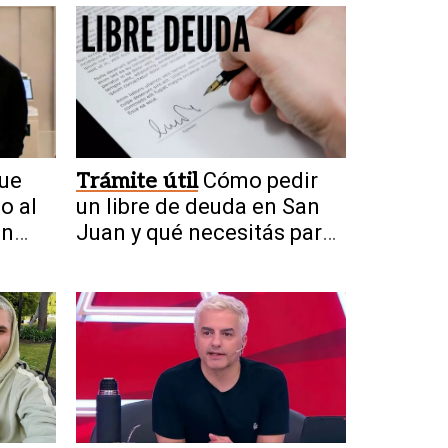
que
Trámite útil
Cómo pedir
o al
un libre de deuda en San
un
Juan y qué necesitás para
obtenerlo