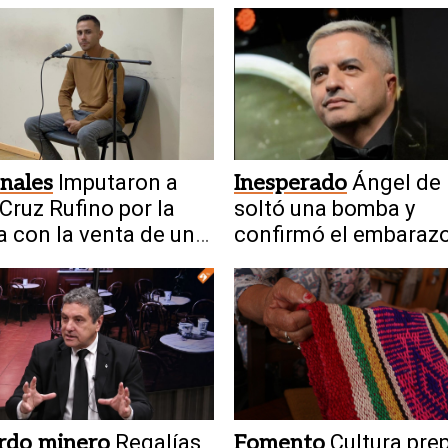
nales
Imputaron a
Inesperado
Ángel de 
Cruz Rufino por la
soltó una bomba y
a con la venta de un
confirmó el embaraz
una famosa
rdo minero
Regalías
Fomento
Cultura pre