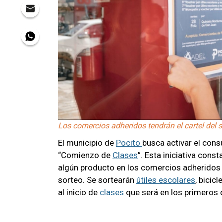
Los comercios adheridos tendrán el cartel del s
El municipio de
Pocito
busca activar el con
“Comienzo de
Clases
”. Esta iniciativa con
algún producto en los comercios adheridos r
sorteo. Se sortearán
útiles escolares
, bici
al inicio de
clases
que será en los primeros 