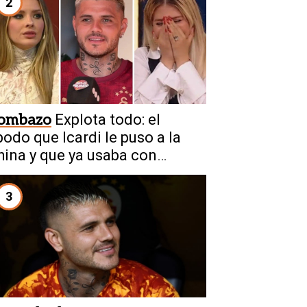
2
ombazo
Explota todo: el
podo que Icardi le puso a la
hina y que ya usaba con
anda
3