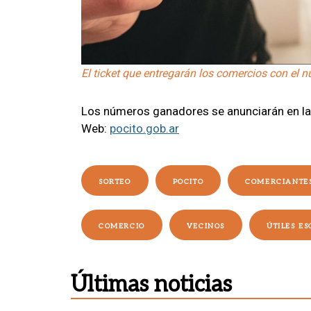
El ticket que entregarán los comercios con el n
Los números ganadores se anunciarán en las 
Web:
pocito.gob.ar
SORTEO
POCITO
COMERCIANTE
COMERCIO
VECINOS
ÚTILES E
Últimas noticias