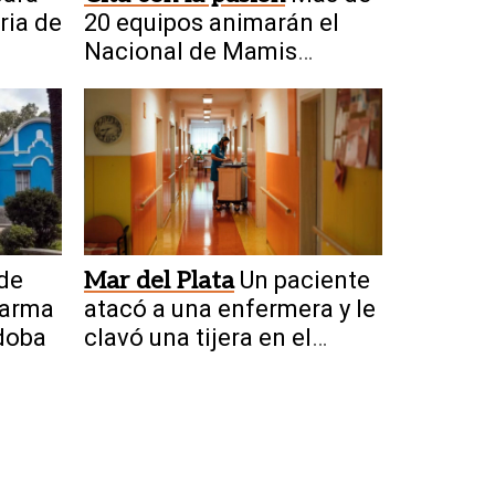
ria de
20 equipos animarán el
Nacional de Mamis
Hockey en San Juan
de
Mar del Plata
Un paciente
 arma
atacó a una enfermera y le
doba
clavó una tijera en el
cuello