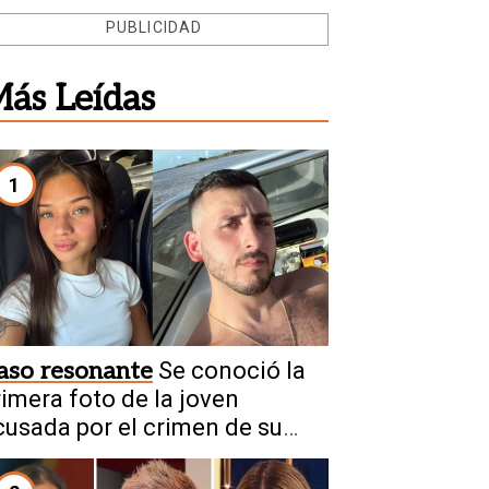
PUBLICIDAD
ás Leídas
1
aso resonante
Se conoció la
rimera foto de la joven
cusada por el crimen de su
ovio en Chaco