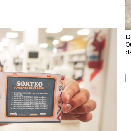
O
Q
d