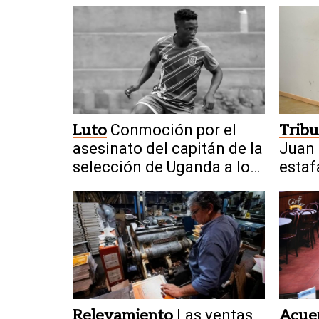
Luto
Conmoción por el
Tribu
asesinato del capitán de la
Juan 
selección de Uganda a los
estaf
27 años
lote
Relevamiento
Las ventas
Acue