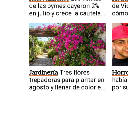
de las pymes cayeron 2%
de Vi
en julio y crece la cautela
cómo 
del consumidor
Jardinería
Tres flores
Horr
trepadoras para plantar en
había
agosto y llenar de color el
por s
jardín