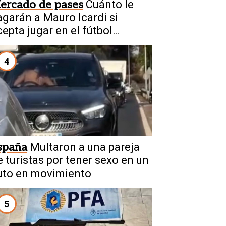
ercado de pases
Cuánto le
agarán a Mauro Icardi si
cepta jugar en el fútbol
rgentino
4
spaña
Multaron a una pareja
e turistas por tener sexo en un
uto en movimiento
5