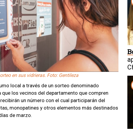
B
a
C
W
orteo en sus vidrieras. Foto: Gentileza
sumo local a través de un sorteo denominado
sta que los vecinos del departamento que compren
ecibirán un número con el cual participarán del
cletas, monopatines y otros elementos más destinados
días de marzo.