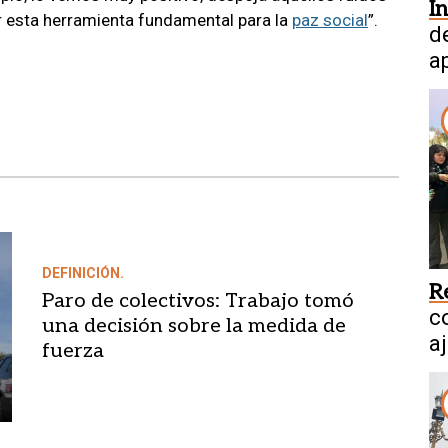
I
r esta herramienta fundamental para la
paz social
”.
d
a
DEFINICIÓN.
R
Paro de colectivos: Trabajo tomó
co
una decisión sobre la medida de
a
fuerza