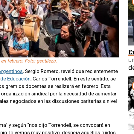
E
u
en febrero. Foto: gentileza.
d
Argentinos
, Sergio Romero, reveló que recientemente
 de Educación
, Carlos Torrendell. En este sentido, se
los gremios docentes se realizará en febrero. Esta
a organización sindical por la necesidad de aumentar
es negociados en las discusiones paritarias a nivel
rma” y según “nos dijo Torrendell, se convocará en
ipio, lo vemos muy positivo, despeja aquellos ruidos