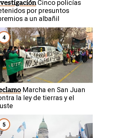
nvestigación
Cinco policías
etenidos por presuntos
premios a un albañil
4
eclamo
Marcha en San Juan
ntra la ley de tierras y el
juste
5