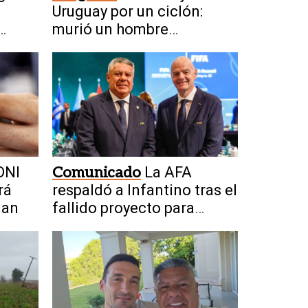
Uruguay por un ciclón:
murió un hombre
alcanzado por un rayo
DNI
Comunicado
La AFA
rá
respaldó a Infantino tras el
uan
fallido proyecto para
privatizar el Mundial