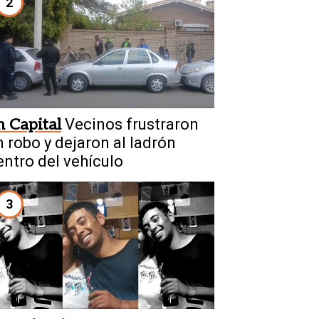
2
n Capital
Vecinos frustraron
n robo y dejaron al ladrón
entro del vehículo
3