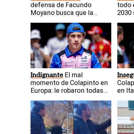
defensa de Facundo
todo 
Moyano busca que la
2030 
Justicia levante la
restricción
Indignante
El mal
Inseg
momento de Colapinto en
Colap
Europa: le robaron todas
en Ita
sus pertenencias
dejar