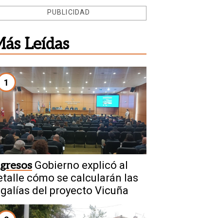
PUBLICIDAD
ás Leídas
1
ngresos
Gobierno explicó al
etalle cómo se calcularán las
egalías del proyecto Vicuña