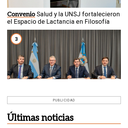
Convenio
Salud y la UNSJ fortalecieron
el Espacio de Lactancia en Filosofía
3
Acuerdo minero
El convenio con
PUBLICIDAD
Vicuña llegó a Diputados y buscarán
aprobarlo el jueves
Últimas noticias