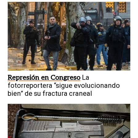
4
En un edificio céntrico
Dos mayores y
Represión en Congreso
La
tres menores, detenidos tras un robo en
fotorreportera “sigue evolucionando
pleno Capital
bien” de su fractura craneal
5