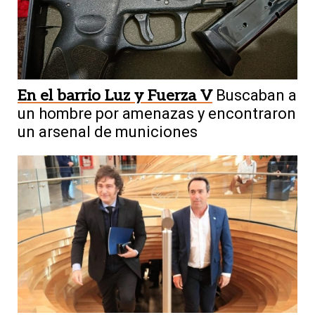
Política
La CGT respaldó un nuevo paro
de docentes universitarios
En el barrio Luz y Fuerza V
Buscaban a
un hombre por amenazas y encontraron
un arsenal de municiones