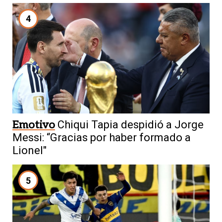
4
Emotivo
Chiqui Tapia despidió a Jorge
Messi: “Gracias por haber formado a
Lionel"
5