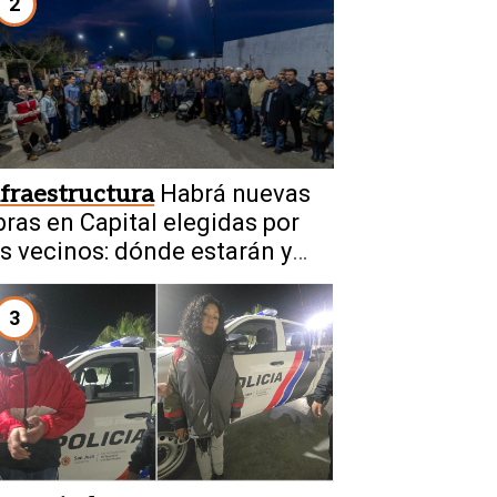
2
nfraestructura
Habrá nuevas
bras en Capital elegidas por
os vecinos: dónde estarán y
ué mejoras contribuirán
3