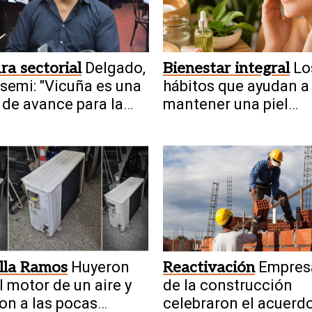
ra sectorial
Delgado,
Bienestar integral
Lo
semi: "Vicuña es una
hábitos que ayudan a
 de avance para la
mantener una piel
ía en San Juan"
saludable de manera
natural
lla Ramos
Huyeron
Reactivación
Empres
l motor de un aire y
de la construcción
on a las pocas
celebraron el acuerd