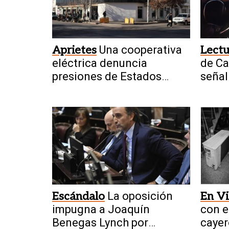
Aprietes
Una cooperativa
Lectu
eléctrica denuncia
de Ca
presiones de Estados
señal
Unidos por usar tecnología
miner
china
Escándalo
La oposición
En Vi
impugna a Joaquín
con e
Benegas Lynch por
cayer