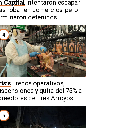
n Capital
Intentaron escapar
ras robar en comercios, pero
erminaron detenidos
4
isis
Frenos operativos,
uspensiones y quita del 75% a
creedores de Tres Arroyos
5