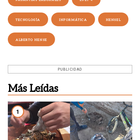
PASANTÍAS LABORALES
EPET 4
TECNOLOGÌA
INFORMÁTICA
HENSEL
ALBERTO HENSE
PUBLICIDAD
Más Leídas
1