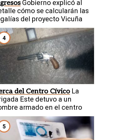
ngresos
Gobierno explicó al
etalle cómo se calcularán las
egalías del proyecto Vicuña
4
erca del Centro Cívico
La
rigada Este detuvo a un
ombre armado en el centro
5