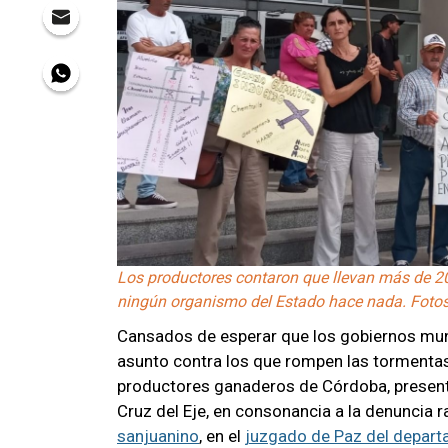
Los productores contaron que llevan más de 2
ningún organismo del Estado hace nada. Fotos: 
Cansados de esperar que los gobiernos munic
asunto contra los que rompen las tormentas
productores ganaderos de Córdoba, presenta
Cruz del Eje, en consonancia a la denuncia 
sanjuanino
, en el
juzgado de Paz del depar