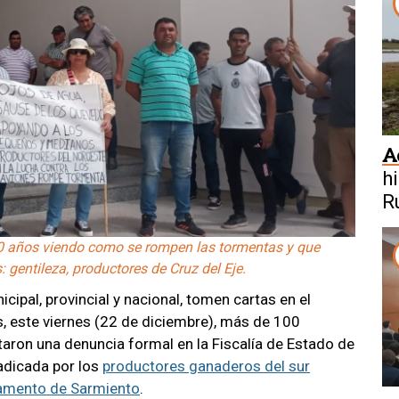
A
h
R
0 años viendo como se rompen las tormentas y que
gentileza, productores de Cruz del Eje.
ipal, provincial y nacional, tomen cartas en el
, este viernes (22 de diciembre), más de 100
ron una denuncia formal en la Fiscalía de Estado de
radicada por los
productores ganaderos del sur
tamento de Sarmiento
.