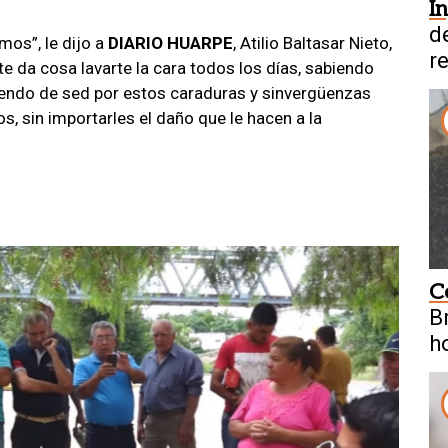
I
d
mos”, le dijo a
DIARIO HUARPE
, Atilio Baltasar Nieto,
r
e da cosa lavarte la cara todos los días, sabiendo
iendo de sed por estos caraduras y sinvergüenzas
s, sin importarles el daño que le hacen a la
C
B
h