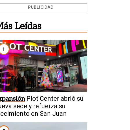
PUBLICIDAD
ás Leídas
1
xpansión
Plot Center abrió su
ueva sede y refuerza su
recimiento en San Juan