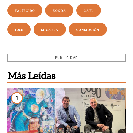
FALLECIDO
ZONDA
GAEL
JOSE
MICAELA
CONMOCIÓN
PUBLICIDAD
Más Leídas
1