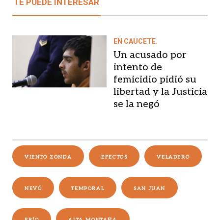
TE PUEDE INTERESAR
EN CAUCETE.
Un acusado por
intento de
femicidio pidió su
libertad y la Justicia
se la negó
VIENTO ZONDA
EFECTOS
VELADERO
NEVÓ
TEMPORAL
SAN JUAN
FRÍO
ALTA MONTAÑA