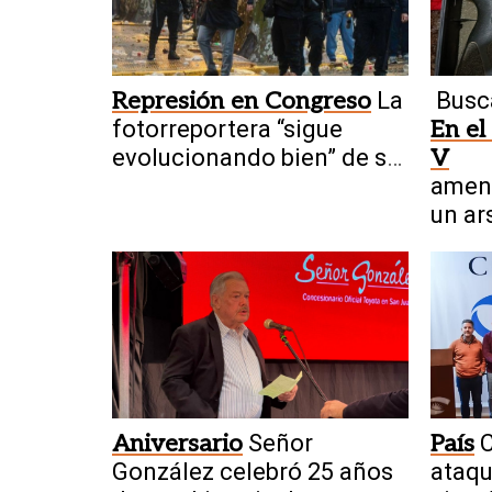
Represión en Congreso
La
Busc
fotorreportera “sigue
En el
evolucionando bien” de su
V
fractura craneal
amen
un ar
Aniversario
Señor
País
C
González celebró 25 años
ataqu