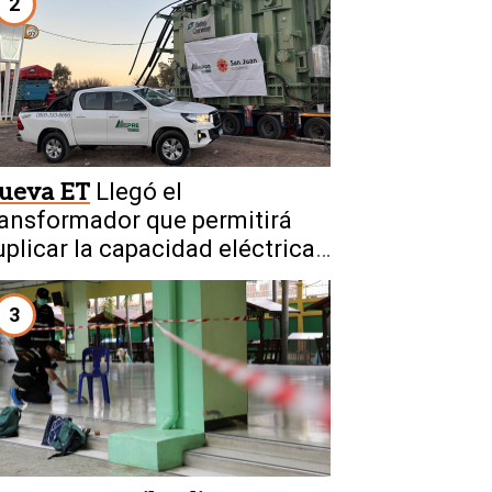
2
ueva ET
Llegó el
ransformador que permitirá
uplicar la capacidad eléctrica
e San Juan
3