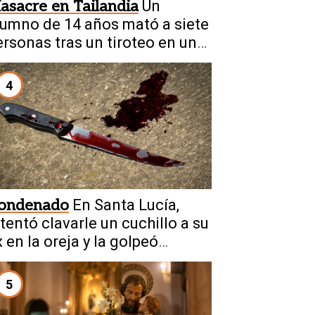
asacre en Tailandia
Un
lumno de 14 años mató a siete
ersonas tras un tiroteo en una
scuela
4
ondenado
En Santa Lucía,
ntentó clavarle un cuchillo a su
 en la oreja y la golpeó
rutalmente
5