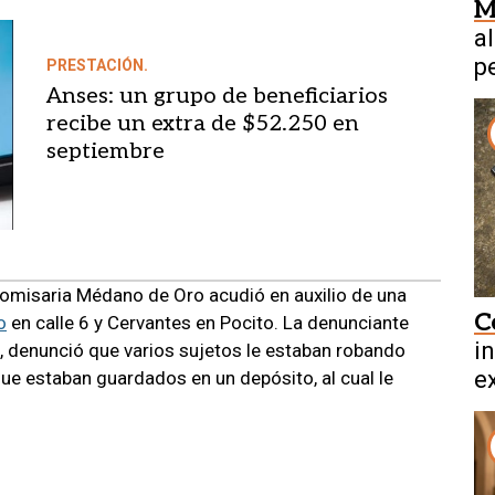
M
a
p
PRESTACIÓN.
e
Anses: un grupo de beneficiarios
recibe un extra de $52.250 en
septiembre
omisaria Médano de Oro acudió en auxilio de una
C
o
en calle 6 y Cervantes en Pocito. La denunciante
i
d, denunció que varios sujetos le estaban robando
ex
que estaban guardados en un depósito, al cual le
b