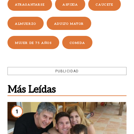
ATRAGANTARSE
ASFIXIA
CAUCETE
ALMUERZO
ADULTO MAYOR
MUJER DE 75 AÑOS
COMIDA
PUBLICIDAD
Más Leídas
1