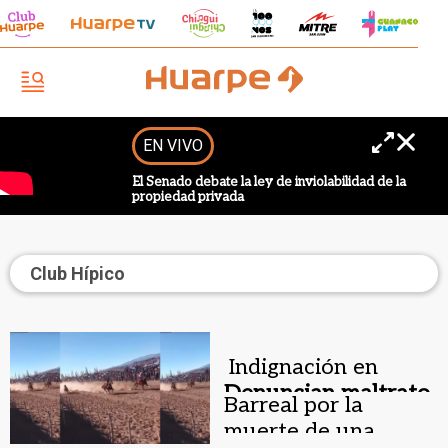
EN VIVO
El Senado debate la ley de inviolabilidad de la
propiedad privada
Club Hípico
Indignación en
Denuncian maltrato
Barreal por la
animal .
muerte de una