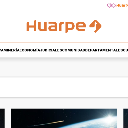
CA
MINERÍA
ECONOMÍA
JUDICIALES
COMUNIDAD
DEPARTAMENTALES
CU