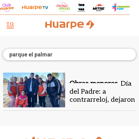
parque el palmar
Obras menores.
Día
del Padre: a
contrarreloj, dejaron
en condiciones los
cementerios 9 de
Julio