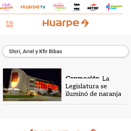
Shiri, Ariel y Kfir Bibas
Conmoción.
La
Legislatura se
iluminó de naranja
en memoria de la
familia asesinada
por Hamas