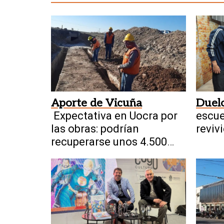
Aporte de Vicuña
Duelo
Expectativa en Uocra por
escue
las obras: podrían
revivi
recuperarse unos 4.500
Mund
empleos