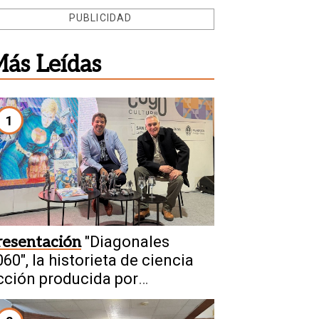
PUBLICIDAD
ás Leídas
1
resentación
"Diagonales
60", la historieta de ciencia
icción producida por
anjuaninos sale a la luz