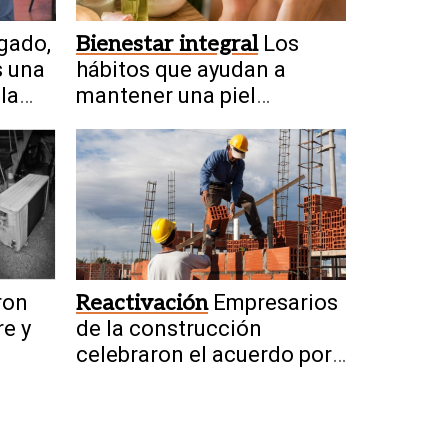
gado,
Bienestar integral
Los
s una
hábitos que ayudan a
la
mantener una piel
saludable de manera
natural
ron
Reactivación
Empresarios
re y
de la construcción
celebraron el acuerdo por
obras de San Juan-Vicuña