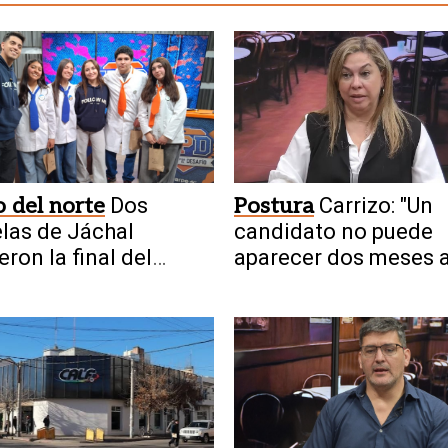
 del norte
Dos
Postura
Carrizo: "Un
las de Jáchal
candidato no puede
eron la final del
aparecer dos meses 
ial en UPD