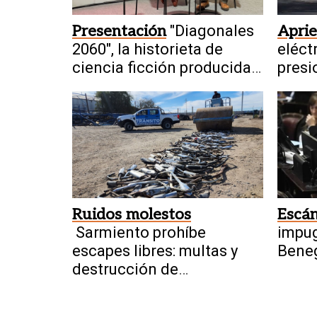
Presentación
"Diagonales
Aprie
2060", la historieta de
eléct
ciencia ficción producida
presi
por sanjuaninos sale a la
Unido
luz
china
Ruidos molestos
Escá
Sarmiento prohíbe
impu
escapes libres: multas y
Beneg
destrucción de
presu
dispositivos
inter
tierra