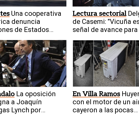
tes
Una cooperativa
Lectura sectorial
Del
rica denuncia
de Casemi: "Vicuña e
ones de Estados
señal de avance para 
s por usar tecnología
minería en San Juan"
ndalo
La oposición
En Villa Ramos
Huye
gna a Joaquín
con el motor de un ai
as Lynch por
cayeron a las pocas
nto conflicto de
cuadras
eses con la ley de
s