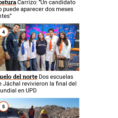
ostura
Carrizo: "Un candidato
o puede aparecer dos meses
ntes"
4
uelo del norte
Dos escuelas
 Jáchal revivieron la final del
undial en UPD
5