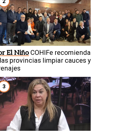
2
or El Niño
COHIFe recomienda
 las provincias limpiar cauces y
renajes
3