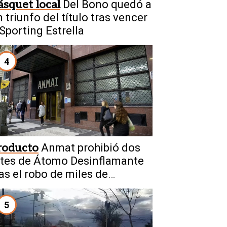
ásquet local
Del Bono quedó a
 triunfo del título tras vencer
 Sporting Estrella
4
roducto
Anmat prohibió dos
otes de Átomo Desinflamante
ras el robo de miles de
nidades
5