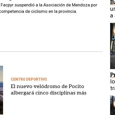
B
la Facpyr suspendió a la Asociación de Mendoza por
un
competencia de ciclismo en la provincia.
a
P
CENTRO DEPORTIVO.
l
El nuevo velódromo de Pocito
t
albergará cinco disciplinas más
u