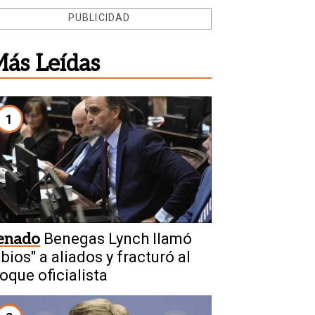
PUBLICIDAD
ás Leídas
1
enado
Benegas Lynch llamó
ibios" a aliados y fracturó al
loque oficialista