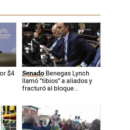
or $4
Senado
Benegas Lynch
a
llamó "tibios" a aliados y
fracturó al bloque
oficialista