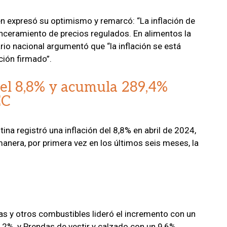
én expresó su optimismo y remarcó: “La inflación de
 sinceramiento de precios regulados. En alimentos la
ario nacional argumentó que “la inflación se está
ción firmado”.
 del 8,8% y acumula 289,4%
EC
ina registró una inflación del 8,8% en abril de 2024,
nera, por primera vez en los últimos seis meses, la
 gas y otros combustibles lideró el incremento con un
2%, y Prendas de vestir y calzado con un 9,6%.