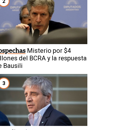
2
ospechas
Misterio por $4
illones del BCRA y la respuesta
e Bausili
3