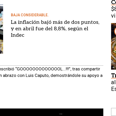
C
$
v
BAJA CONSIDERABLE.
La inflación bajó más de dos puntos,
y en abril fue del 8,8%, según el
Indec
ei escribió “GOOOOOOOOOOOOOL...!!!”, tras compartir
T
 un abrazo con Luis Caputo, demostrándole su apoyo a
al
E