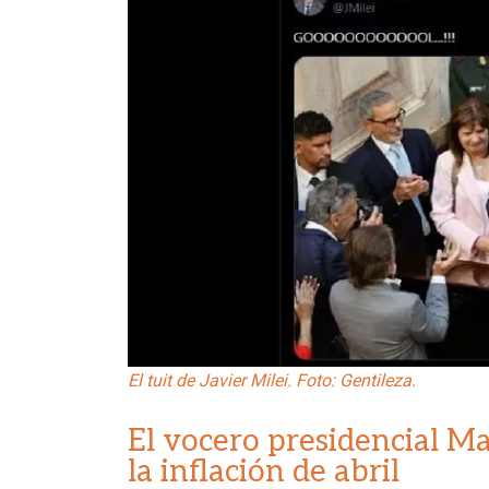
El tuit de Javier Milei. Foto: Gentileza.
El vocero presidencial Ma
la inflación de abril