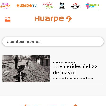
acontecimientos
Qué pasó.
Efemérides del 22
de mayo:
acontecimientos
históricos y
celebraciones
internacionales