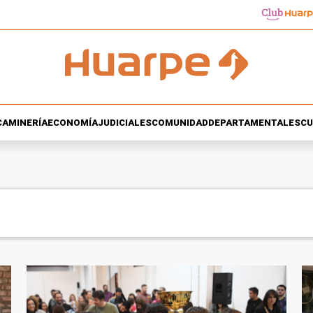
CA
MINERÍA
ECONOMÍA
JUDICIALES
COMUNIDAD
DEPARTAMENTALES
CU